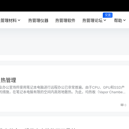
交流
热管理材料
热管理仪器
热管理软件
热管理论坛
帮助
与热管理
办公室场所使用笔记本电脑进行远程办公已非常普遍。由于CPU、GPU和SSD产
措施，在笔记本电脑有限的空间内高效地散热。为此，均热板（Vapor Chamber
有效工具。 ▌CPU、GPU和SSD的热量 笔记本电脑的电路板上的组件排列紧凑，
源开启后，电流开始流动，不仅组件本身会产生热量，连…...
0