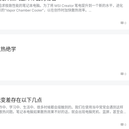
求极致性能的笔记本电脑。为了将 MSI Creator 笔电提升到一个新的水平，进化
新的“Vapor Chamber Cooler”，以在创作时加快散热效率。...
0
散热绝学
0
能变差存在以下几点
作中、学习中、生活中、很多时候都会接触到的。我们在使用当中常常会遇到这样
散热问题。笔记本电脑如果散热效果不好的话，就会出现电脑死机、蓝屏，甚至会
理笔记本电脑的散热问题呢？首先我们需了解笔记本电脑为什么会发热。 笔记本电
1、环境温度过高： 尤其到了夏天，空气温度急剧升温，被动散热到…...
0