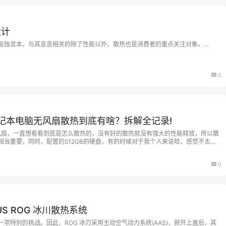
设计
能独显本，与其息息相关的除了性能以外，散热也是消费者的重点关注对象。...
0
X笔记本电脑无风扇散热到底有啥？拆解全记录!
，无风扇，一直想看看到底是怎么散热的，没有好的散热就没有强大的性能释放，所以散
相当重要，同时，配置的512GB的硬盘，有的时候对于我个人来说哈，感觉不太够
找售后还是自己动手就行？我就闲拆一下看看方便不。 拆解重要的是细心和耐心，
去就三颗螺丝，实际上每个垫脚下还有螺丝，有些笔电还会把螺丝藏到…...
0
S ROG 冰川散热系统
项特别的挑战。因此，ROG 冰刃采用主动空气动力系统(AAS)，掀开上盖后，其