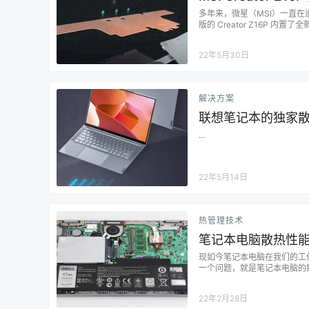
多年来，微星（MSI）一直在追
版的 Creator Z16P 内置了全
22年5月30日
解决方案
联想笔记本的独家
...
22年5月14日
热管理技术
笔记本电脑散热性
现如今笔记本电脑在我们的工
一个问题，就是笔记本电脑的
烧坏主板。那么如何认识及处
脑散热困难常见的4大原因： 
22年2月28日