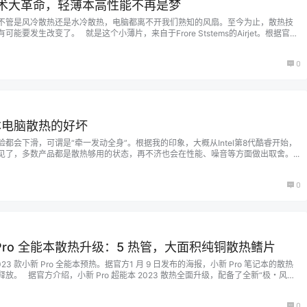
热技术大革命，轻薄本高性能不再是梦
不管是风冷散热还是水冷散热，电脑都离不开我们熟知的风扇。至今为止，散热技
要发生改变了。 就是这个小薄片，来自于Frore Ststems的Airjet。根据官方
，尺寸为27.5*41.5*2.8mm，比半个手掌还要小，相比风扇散热体积要小得多。其
，内部微小的薄膜产生气流…...
0
本电脑散热的好坏
都会下滑，可谓是“牵一发动全身”。根据我的印象，大概从Intel第8代酷睿开始，
见了，多数产品都是散热够用的状态，再不济也会在性能、噪音等方面做出取舍。...
0
新 Pro 全能本散热升级：5 热管，大面积纯铜散热鳍片
3 款小新 Pro 全能本预热。据官方1 月 9 日发布的海报，小新 Pro 笔记本的散热
。 据官方介绍，小新 Pro 超能本 2023 散热全面升级，配备了全新“极・风神”
质 5 热管和大面积纯铜散热鳍片，并配备高密度超薄涡轮风扇。 联想已在 12 月海
0