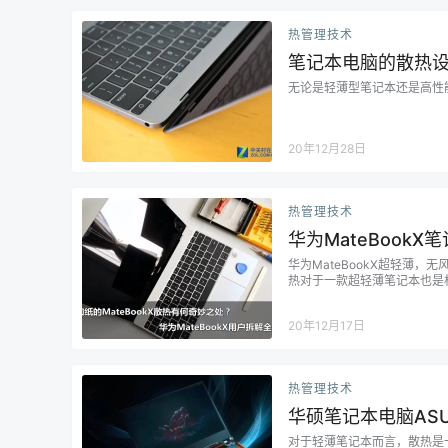
热管理技术
笔记本电脑的散热
无论是轻薄型笔记本还是高性
20年12月28日
热管理技术
华为MateBook
华为MateBookX超轻薄
热对于一款超轻薄笔记本也是
用，想换一个怎么办？是需要
例如MateBookX背部看上
20年12月17日
热管理技术
华硕笔记本电脑ASU
对于轻薄笔记本而言，散热是一