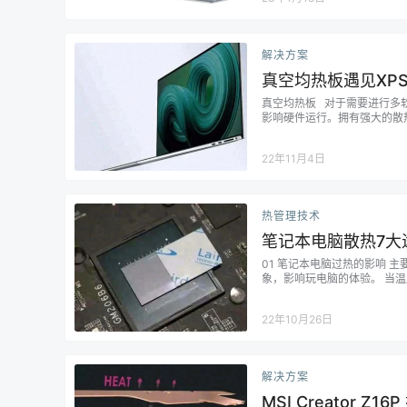
解决方案
真空均热板遇见XP
真空均热板 对于需要进行多
影响硬件运行。拥有强大的散热
盖的真空均热板。用散热的未
PU和铜质热管之间，增加了一层
22年11月4日
热管理技术
笔记本电脑散热7大
01 笔记本电脑过热的影响 
象，影响玩电脑的体验。 当
长时间的高温，会导致电脑的使
因 目前影响笔记本温度过高的
22年10月26日
解决方案
MSI Creator 