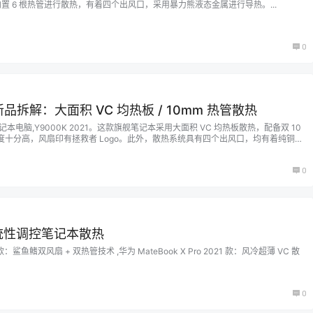
脑 内置 6 根热管进行散热，有着四个出风口，采用暴力熊液态金属进行导热。...
0
品拆解：大面积 VC 均热板 / 10mm 热管散热
本电脑,Y9000K 2021。这款旗舰笔记本采用大面积 VC 均热板散热，配备双 10
度十分高，风扇印有拯救者 Logo。此外，散热系统具有四个出风口，均有着纯铜散
、一个 M.2 NVMe 插槽，提供内存屏蔽罩以及多片散热铠甲。...
0
k系统性调控笔记本散热
21 款：鲨鱼鳍双风扇 + 双热管技术 ,华为 MateBook X Pro 2021 款：风冷超薄 VC 散
0