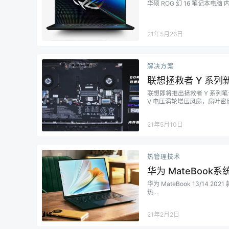
华硕 ROG 幻 16 笔记本电
21年5月26日
解决方案
联想拯救者 Y 系列新
联想即将推出拯救者 Y 系列笔记
V 电压涡轮增压风扇，扇叶密
热片。这款产品拥有两个内存插槽
21年5月10日
热管理技术
华为 MateBoo
华为 MateBook 13/14 20
热...
21年2月2日