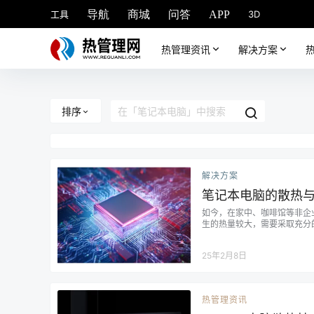
工具
3D
导航
商城
问答
APP
热管理资讯
解决方案
排序
解决方案
笔记本电脑的散热
如今，在家中、咖啡馆等非企业
生的热量较大，需要采取充分的
s）被认为是笔记本电脑散热的
铜线用作它们之间的连接。当电
25年2月8日
热管理资讯