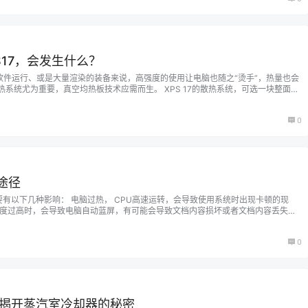
S17，会发生什么？
软件运行、或是大量渲染的装备来说，高强度的使用让电脑也随之“烫手”，热量也会
系统尤为重要，真空均热板技术应需而生。 XPS 17的散热系统，可选一块整面覆
来革命，助使用者攀登性能高峰！ 什么是真空均热板? 真空均热板技术*，指在C
大面…...
0
途径
主要有以下几种影响： 电脑过热， CPU高速运转，会导致使用系统时出现卡顿的现
温度过高时，会导致电脑自动蓝屏，有可能会导致文档内容损坏或者文档内容丢失。
用寿命变短。 极少数情况下出现电脑CPU烧坏的情形。 02 笔记本电脑过热的原
主要原因有如下几个： 系统软件的高负载运行。…...
0
Z16P 揭开蒸汽室冷却器的秘密