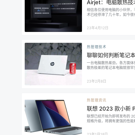
Airjet：电脑散
相信各位使用电脑的小伙伴，
术已经停滞了几十年，如今很有可能
资料展示，产品仅有2.8毫米厚
通过薄膜震动产生气流进行散热
23年4月12日
热管理技术
聊聊如何判断笔记
一台电脑散热差劲，各方面体验
散热极差的笔记本电脑就很罕
23年2月8日
热管理资讯
联想 2023 款小
联想已经开始为即将发布的 202
规格升级，将拥有更强的性能释放
散热系统，采用了 3D 复合材
外发布了新一代笔记本 I…...
23年1月18日