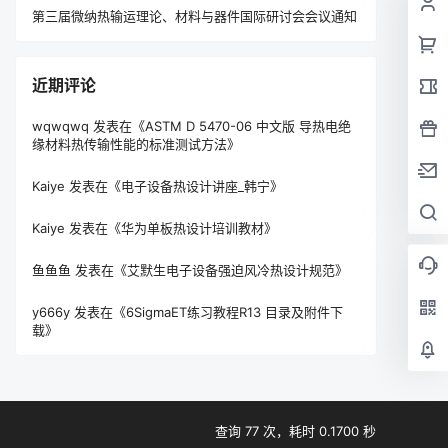
第三届微纳热输运理论、材料与器件国际研讨会会议通知
近期评论
wqwqwq
发表在《
ASTM D 5470-06 中文版 导热电绝
缘材料热传输性能的标准测试方法
》
Kaiye
发表在《
电子设备热设计讲座_韩宁
》
Kaiye
发表在《
华为单板热设计培训教材
》
鱼鱼鱼
发表在《
艾默生电子设备强迫风冷热设计规范
》
y666y
发表在《
6SigmaET练习教程R13 目录及附件下
载
》
查询 77 次，耗时 0.1700 秒