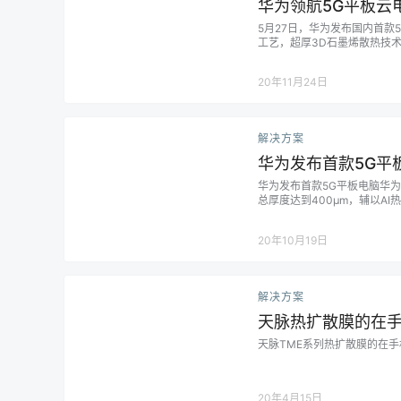
华为领航5G平板云
5月27日，华为发布国内首款5G平
工艺，超厚3D石墨烯散热技术
静。 MatePad Pro 5G
脑全面新生。云电脑还原熟悉的
20年11月24日
解决方案
华为发布首款5G平
华为发布首款5G平板电脑华为M
总厚度达到400μm，辅以AI
20年10月19日
解决方案
天脉热扩散膜的在
天脉TME系列热扩散膜的在手
20年4月15日