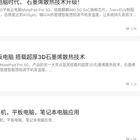
电脑时代， 石墨烯散热技术升级！
板云电脑MatePad Pro 5G，搭载麒麟990 5G SoC旗舰芯片，7nm+EUV制程
，总厚度达到400μm，辅以AI热管理智能感知调节机身温度，让系统持久高效冷
 云电脑时代 MatePad Pro 5G得益于 5G 时代飙升的网速，超低的时延，宣告了华为云电
电脑桌面…...
3.8k
板电脑 搭载超厚3D石墨烯散热技术
atePad Pro 5G，产品的另一大亮点是其搭载的超厚3D石墨烯散热技术，石墨烯
热管理智能感知调节机身温度。...
3.3k
手机，平板电脑，笔记本电脑应用
机，平板电脑，笔记本电脑应用...
6.8k