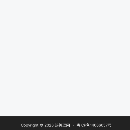
Copyright © 2026
热管理网
・
粤ICP备14066057号