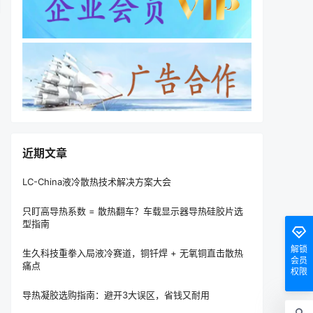
近期文章
LC-China液冷散热技术解决方案大会
只盯高导热系数 = 散热翻车？车载显示器导热硅胶片选
型指南
解锁
生久科技重拳入局液冷赛道，铜钎焊 + 无氧铜直击散热
会员
痛点
权限
导热凝胶选购指南：避开3大误区，省钱又耐用