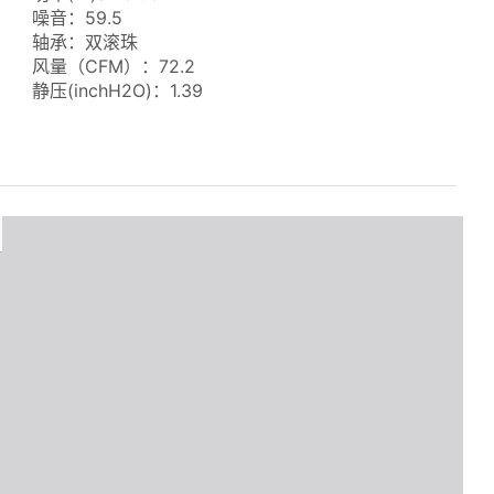
噪音：59.5
轴承：双滚珠
风量（CFM）：72.2
静压(inchH2O)：1.39