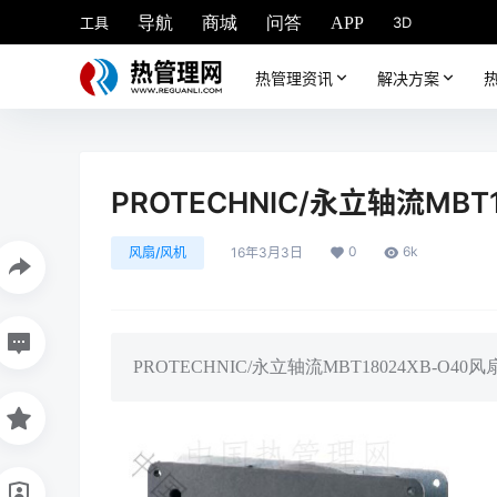
工具
3D
导航
商城
问答
APP
热管理资讯
解决方案
PROTECHNIC/永立轴流MBT1
0
6k
风扇/风机
16年3月3日
PROTECHNIC/永立轴流MBT18024XB-O40