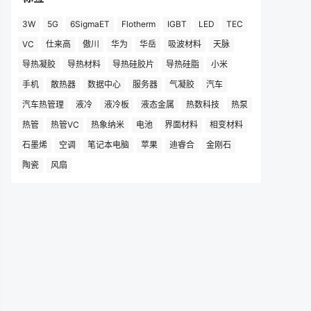
3W
5G
6SigmaET
Flotherm
IGBT
LED
TEC
VC
仕来高
傲川
华为
华岳
吸波材料
天脉
导热凝胶
导热材料
导热硅胶片
导热硅脂
小米
手机
散热器
数据中心
服务器
气凝胶
汽车
汽车热管理
液冷
液冷板
液态金属
热数科技
热泵
热管
热管VC
热象纳米
电池
界面材料
相变材料
石墨烯
空调
笔记本电脑
苹果
迪睿合
金刚石
陶瓷
风扇