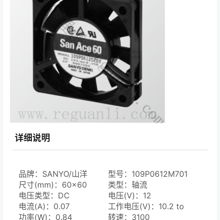
详细说明
品牌：SANYO/山洋
型号：109P0612M701
尺寸(mm)：60×60
类型：轴流
电压类型：DC
电压(V)：12
电流(A)：0.07
工作电压(V)：10.2 to
功率(W)：0.84
13.8
转速：3100