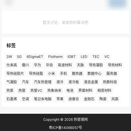
提交
暂无讨论，说说你的看法吧
标签
3W
5G
6SigmaET
Flotherm
IGBT
LED
TEC
VC
仕来高
傲川
华为
华岳
吸波材料
天脉
导热凝胶
导热材料
导热硅胶片
导热硅脂
小米
手机
散热器
数据中心
服务器
气凝胶
汽车
汽车热管理
液冷
液冷板
液态金属
热数科技
热泵
热管
热管VC
热象纳米
电池
界面材料
相变材料
石墨烯
空调
笔记本电脑
苹果
迪睿合
金刚石
陶瓷
风扇
Copyright © 2026
热管理网
粤ICP备14066057号