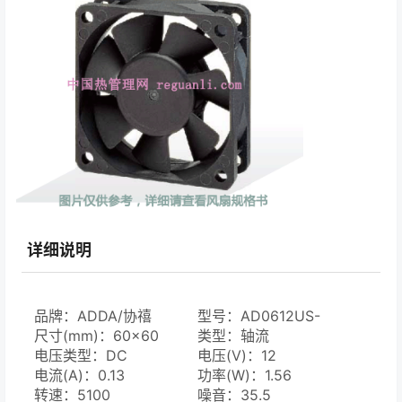
详细说明
品牌：ADDA/协禧
型号：AD0612US-
尺寸(mm)：60×60
C70GL(T)
类型：轴流
电压类型：DC
电压(V)：12
电流(A)：0.13
功率(W)：1.56
转速：5100
噪音：35.5