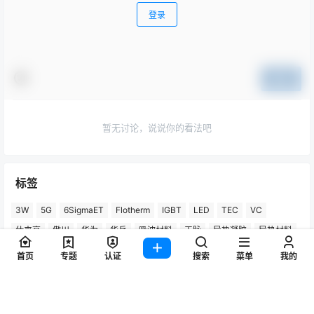
登录
提交
暂无讨论，说说你的看法吧
标签
3W
5G
6SigmaET
Flotherm
IGBT
LED
TEC
VC
仕来高
傲川
华为
华岳
吸波材料
天脉
导热凝胶
导热材料
导热硅胶片
导热硅脂
小米
手机
散热器
数据中心
服务器
首页
专题
认证
搜索
菜单
我的
气凝胶
汽车
汽车热管理
液冷
液冷板
液态金属
热数科技
热泵
热管
热管VC
热象纳米
电池
界面材料
相变材料
石墨烯
空调
笔记本电脑
苹果
迪睿合
金刚石
陶瓷
风扇