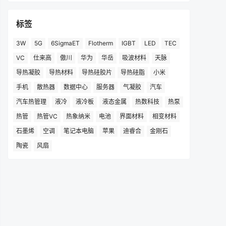
标签
3W
5G
6SigmaET
Flotherm
IGBT
LED
TEC
VC
仕来高
傲川
华为
华岳
吸波材料
天脉
导热凝胶
导热材料
导热硅胶片
导热硅脂
小米
手机
散热器
数据中心
服务器
气凝胶
汽车
汽车热管理
液冷
液冷板
液态金属
热数科技
热泵
热管
热管VC
热象纳米
电池
界面材料
相变材料
石墨烯
空调
笔记本电脑
苹果
迪睿合
金刚石
陶瓷
风扇