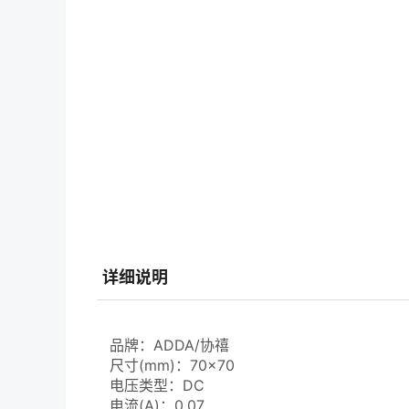
详细说明
品牌：ADDA/协禧
尺寸(mm)：70×70
电压类型：DC
电流(A)：0.07