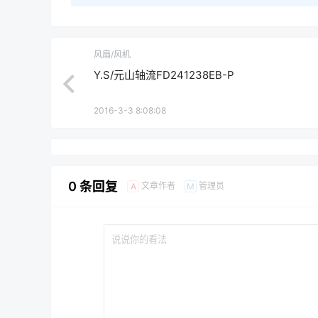
风扇/风机
Y.S/元山轴流FD241238EB-P
2016-3-3 8:08:08
0 条回复
文章作者
管理员
A
M