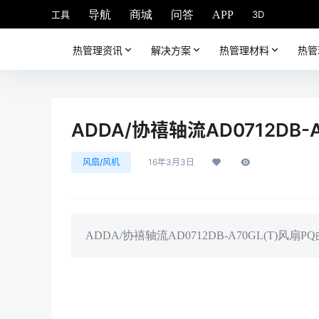
工具
3D
导航
商城
问答
APP
热管理资讯
解决方案
热管理材料
热管
ADDA/协禧轴流AD0712DB-A
风扇/风机
16年3月3日
ADDA/协禧轴流AD0712DB-A70GL(T)风扇P