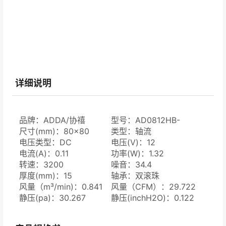
详细说明
品牌：ADDA/协禧
型号：AD0812HB-
尺寸(mm)：80×80
D73(N)
类型：轴流
电压类型：DC
电压(V)：12
电流(A)：0.11
功率(W)：1.32
转速：3200
噪音：34.4
厚度(mm)：15
轴承：双滚珠
风量（m³/min)：0.841
风量（CFM）：29.722
静压(pa)：30.267
静压(inchH2O)：0.122