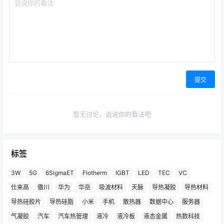
提交
暂无讨论，说说你的看法吧
标签
3W
5G
6SigmaET
Flotherm
IGBT
LED
TEC
VC
仕来高
傲川
华为
华岳
吸波材料
天脉
导热凝胶
导热材料
导热硅胶片
导热硅脂
小米
手机
散热器
数据中心
服务器
气凝胶
汽车
汽车热管理
液冷
液冷板
液态金属
热数科技