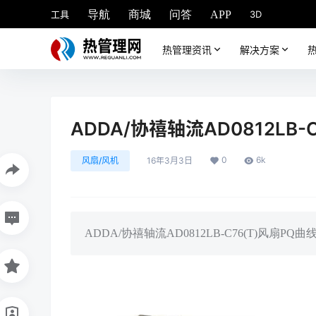
工具
3D
导航
商城
问答
APP
热管理资讯
解决方案
ADDA/协禧轴流AD0812LB-C
0
6k
风扇/风机
16年3月3日
ADDA/协禧轴流AD0812LB-C76(T)风扇PQ曲线