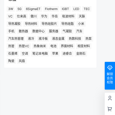
3W
5G
6SigmaET
Flotherm
IGBT
LED
TEC
VC
仕来高
傲川
华为
华岳
吸波材料
天脉
导热凝胶
导热材料
导热硅胶片
导热硅脂
小米
手机
散热器
数据中心
服务器
气凝胶
汽车
汽车热管理
液冷
液冷板
液态金属
热数科技
热泵
热管
热管VC
热象纳米
电池
界面材料
相变材料
石墨烯
空调
笔记本电脑
苹果
迪睿合
金刚石
陶瓷
风扇
解锁
会员
权限