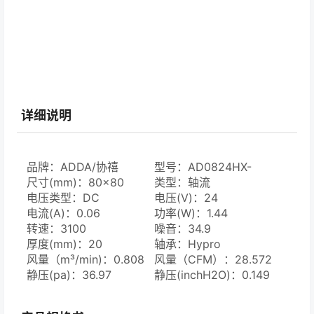
详细说明
品牌：ADDA/协禧
型号：AD0824HX-
尺寸(mm)：80×80
C76(T)
类型：轴流
电压类型：DC
电压(V)：24
电流(A)：0.06
功率(W)：1.44
转速：3100
噪音：34.9
厚度(mm)：20
轴承：Hypro
风量（m³/min)：0.808
风量（CFM）：28.572
静压(pa)：36.97
静压(inchH2O)：0.149