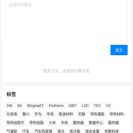
提交
暂无讨论，说说你的看法吧
标签
3W
5G
6SigmaET
Flotherm
IGBT
LED
TEC
VC
仕来高
傲川
华为
华岳
吸波材料
天脉
导热凝胶
导热材料
导热硅胶片
导热硅脂
小米
手机
散热器
数据中心
服务器
气凝胶
汽车
汽车热管理
液冷
液冷板
液态金属
热数科技