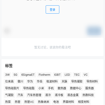
登录
提交
暂无讨论，说说你的看法吧
标签
3W
5G
6SigmaET
Flotherm
IGBT
LED
TEC
VC
仕来高
傲川
华为
华岳
吸波材料
天脉
导热凝胶
导热材料
导热硅胶片
导热硅脂
小米
手机
散热器
数据中心
服务器
气凝胶
汽车
汽车热管理
液冷
液冷板
液态金属
热数科技
热泵
热管
热管VC
热象纳米
电池
界面材料
相变材料