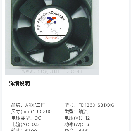
详细说明
品牌：ARX/三匠
型号：FD1260-S31XXG
尺寸(mm)：60×60
类型：轴流
电压类型：DC
电压(V)：12
电流(A)：0.5
功率(W)：6
转速：6800
噪音：44.5