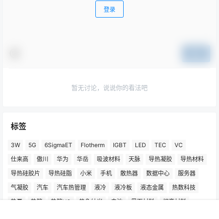
登录
提交
暂无讨论，说说你的看法吧
标签
3W
5G
6SigmaET
Flotherm
IGBT
LED
TEC
VC
仕来高
傲川
华为
华岳
吸波材料
天脉
导热凝胶
导热材料
导热硅胶片
导热硅脂
小米
手机
散热器
数据中心
服务器
气凝胶
汽车
汽车热管理
液冷
液冷板
液态金属
热数科技
热泵
热管
热管VC
热象纳米
电池
界面材料
相变材料
石墨烯
空调
笔记本电脑
苹果
迪睿合
金刚石
陶瓷
风扇
首页
专题
认证
搜索
菜单
我的