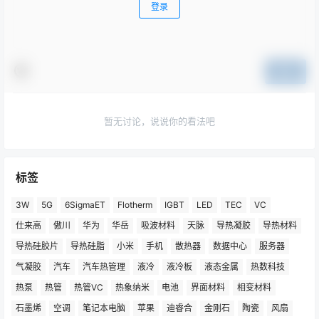
登录
提交
暂无讨论，说说你的看法吧
标签
3W
5G
6SigmaET
Flotherm
IGBT
LED
TEC
VC
仕来高
傲川
华为
华岳
吸波材料
天脉
导热凝胶
导热材料
导热硅胶片
导热硅脂
小米
手机
散热器
数据中心
服务器
气凝胶
汽车
汽车热管理
液冷
液冷板
液态金属
热数科技
热泵
热管
热管VC
热象纳米
电池
界面材料
相变材料
石墨烯
空调
笔记本电脑
苹果
迪睿合
金刚石
陶瓷
风扇