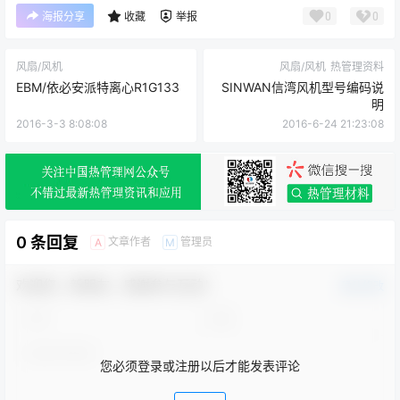
0
0
海报分享
收藏
举报
风扇/风机
风扇/风机
热管理资料
EBM/依必安派特离心R1G133
SINWAN信湾风机型号编码说
明
2016-3-3 8:08:08
2016-6-24 21:23:08
0 条回复
文章作者
管理员
A
M
欢迎您，新朋友，感谢参与互动！
确认修改
您必须登录或注册以后才能发表评论