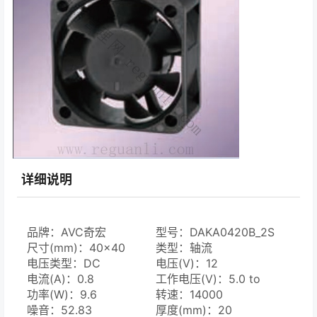
详细说明
品牌：AVC奇宏
型号：DAKA0420B_2S
尺寸(mm)：40×40
类型：轴流
电压类型：DC
电压(V)：12
电流(A)：0.8
工作电压(V)：5.0 to
功率(W)：9.6
13.2
转速：14000
噪音：52.83
厚度(mm)：20