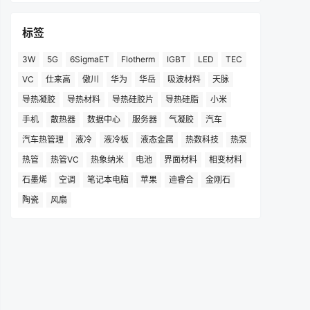
标签
3W
5G
6SigmaET
Flotherm
IGBT
LED
TEC
VC
仕来高
傲川
华为
华岳
吸波材料
天脉
导热凝胶
导热材料
导热硅胶片
导热硅脂
小米
手机
散热器
数据中心
服务器
气凝胶
汽车
汽车热管理
液冷
液冷板
液态金属
热数科技
热泵
热管
热管VC
热象纳米
电池
界面材料
相变材料
石墨烯
空调
笔记本电脑
苹果
迪睿合
金刚石
陶瓷
风扇