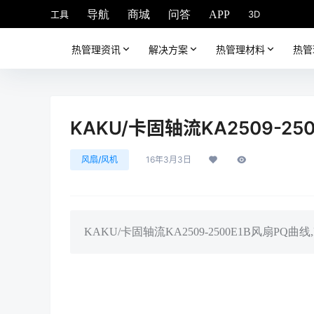
工具
3D
导航
商城
问答
APP
热管理资讯
解决方案
热管理材料
热管
KAKU/卡固轴流KA2509-250
风扇/风机
16年3月3日
KAKU/卡固轴流KA2509-2500E1B风扇PQ曲线