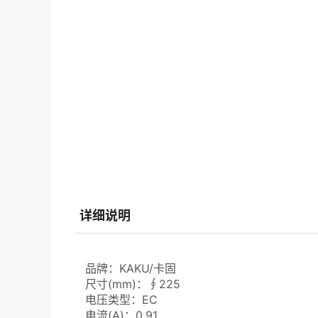
详细说明
品牌：KAKU/卡固
尺寸(mm)：∮225
电压类型：EC
电流(A)：0.91