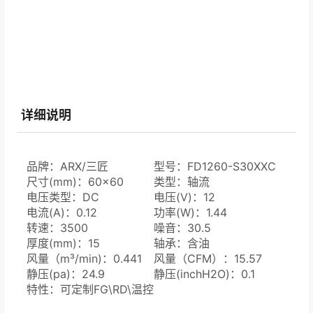
详细说明
品牌：ARX/三匠
型号：FD1260-S30XXC
尺寸(mm)：60×60
类型：轴流
电压类型：DC
电压(V)：12
电流(A)：0.12
功率(W)：1.44
转速：3500
噪音：30.5
厚度(mm)：15
轴承：含油
风量（m³/min)：0.441
风量（CFM）：15.57
静压(pa)：24.9
静压(inchH2O)：0.1
特性：可定制FG\RD\温控
\自动重启