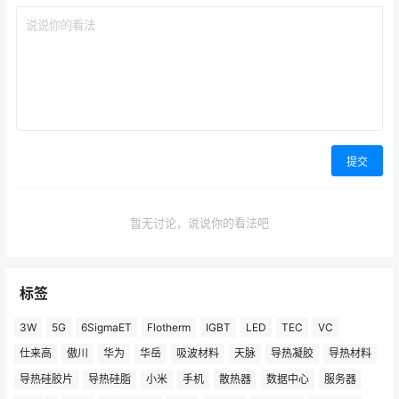
提交
暂无讨论，说说你的看法吧
标签
3W
5G
6SigmaET
Flotherm
IGBT
LED
TEC
VC
仕来高
傲川
华为
华岳
吸波材料
天脉
导热凝胶
导热材料
导热硅胶片
导热硅脂
小米
手机
散热器
数据中心
服务器