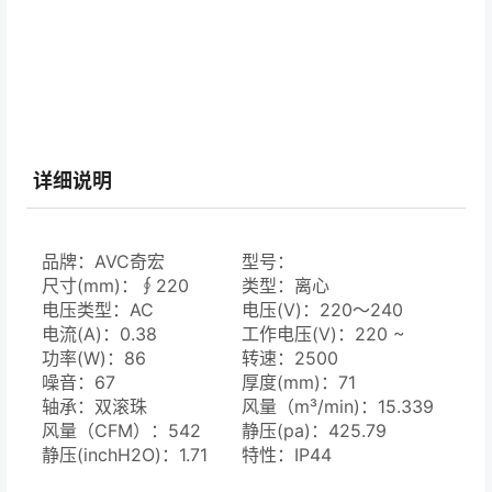
详细说明
品牌：AVC奇宏
型号：
尺寸(mm)：∮220
B5AA2271BBH3WAW
类型：离心
电压类型：AC
电压(V)：220～240
电流(A)：0.38
工作电压(V)：220 ~
功率(W)：86
240
转速：2500
噪音：67
厚度(mm)：71
轴承：双滚珠
风量（m³/min)：15.339
风量（CFM）：542
静压(pa)：425.79
静压(inchH2O)：1.71
特性：IP44