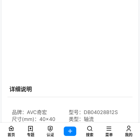
详细说明
品牌：AVC奇宏
型号：DB04028B12S
尺寸(mm)：40×40
类型：轴流
电压类型：DC
电压(V)：12
电流(A)：0.64
工作电压(V)：7.0 to 13.2
首页
专题
认证
搜索
菜单
我的
功率(W)：7.68
转速：15000