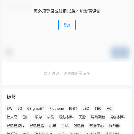
您必须登录或注册以后才能发表评论
登录
提交
暂无讨论，说说你的看法吧
标签
3W
5G
6SigmaET
Flotherm
IGBT
LED
TEC
VC
仕来高
傲川
华为
华岳
吸波材料
天脉
导热凝胶
导热材料
导热硅胶片
导热硅脂
小米
手机
散热器
数据中心
服务器