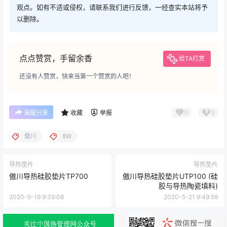
点点赞赏，手留余香
给TA打赏
还没有人赞赏，快来当第一个赞赏的人吧！
0
0
海报分享
收藏
举报
傲川
8W
导热垫片
导热垫片
傲川导热硅胶垫片TP700
傲川导热硅胶垫片UTP100 (硅
胶与导热陶瓷填料)
2020-5-19 9:39:08
2020-5-21 9:49:59
0 条回复
文章作者
管理员
A
M