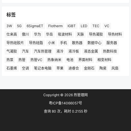
仕来高
傲川
华为
华岳
吸波材料
天脉
导热凝胶
导热材料
导热硅胶片
导热硅脂
小米
手机
散热器
数据中心
服务器
气凝胶
汽车
汽车热管理
液冷
液冷板
液态金属
热数科技
热泵
热管
热管VC
热象纳米
电池
界面材料
相变材料
石墨烯
空调
笔记本电脑
苹果
迪睿合
金刚石
陶瓷
风扇
Copyright © 2026
热管理网
粤ICP备14066057号
查询 80 次，耗时 0.2155 秒