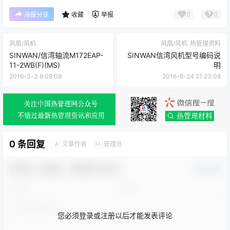
0
0
海报分享
收藏
举报
风扇/风机
风扇/风机
热管理资料
SINWAN/信湾轴流M172EAP-
SINWAN信湾风机型号编码说
11-2WB(F)(MS)
明
2016-3-3 8:08:08
2016-6-24 21:23:08
0 条回复
文章作者
管理员
A
M
欢迎您，新朋友，感谢参与互动！
确认修改
您必须登录或注册以后才能发表评论