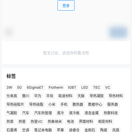
登录
提交
暂无讨论，说说你的看法吧
标签
3W
5G
6SigmaET
Flotherm
IGBT
LED
TEC
VC
仕来高
傲川
华为
华岳
吸波材料
天脉
导热凝胶
导热材料
导热硅胶片
导热硅脂
小米
手机
散热器
数据中心
服务器
气凝胶
汽车
汽车热管理
液冷
液冷板
液态金属
热数科技
热泵
热管
热管VC
热象纳米
电池
界面材料
相变材料
石墨烯
空调
笔记本电脑
苹果
迪睿合
金刚石
陶瓷
风扇