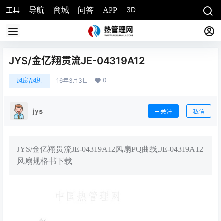
工具
3D
导航
商城
问答
APP
JYS/金亿翔贯流JE-04319A12
0
风扇/风机
16年3月3日
jys
关注
私信
JYS/金亿翔贯流JE-04319A12风扇PQ曲线,JE-04319A12
风扇规格书下载