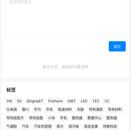
提交
暂无讨论，说说你的看法吧
标签
3W
5G
6SigmaET
Flotherm
IGBT
LED
TEC
VC
仕来高
傲川
华为
华岳
吸波材料
天脉
导热凝胶
导热材料
导热硅胶片
导热硅脂
小米
手机
散热器
数据中心
服务器
气凝胶
汽车
汽车热管理
液冷
液冷板
液态金属
热数科技