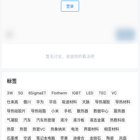
登录
提交
暂无讨论，说说你的看法吧
标签
3W
5G
6SigmaET
Flotherm
IGBT
LED
TEC
VC
仕来高
傲川
华为
华岳
吸波材料
天脉
导热凝胶
导热材料
导热硅胶片
导热硅脂
小米
手机
散热器
数据中心
服务器
气凝胶
汽车
汽车热管理
液冷
液冷板
液态金属
热数科技
热泵
热管
热管VC
热象纳米
电池
界面材料
相变材料
石墨烯
空调
笔记本电脑
苹果
迪睿合
金刚石
陶瓷
风扇